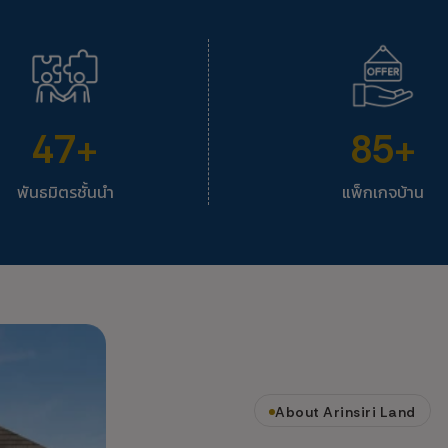
47
+
85
+
พันธมิตรชั้นนำ
แพ็กเกจบ้าน
About Arinsiri Land